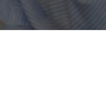
Rullstolstaxi –
Färdtjänst och sjukresor
Tel: 08-745 33 01
E-post:
info.rullstolstaxi@siriusomsorg.se