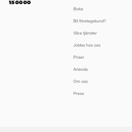
App Store
Boka
Bli företagskund?
Google Play
Våra tjänster
Jobba hos oss
Priser
Arlanda
Om oss
Press