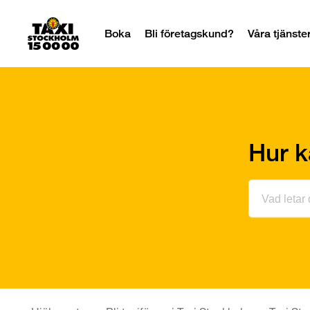
Boka
Bli företagskund?
Våra tjänste
Hur k