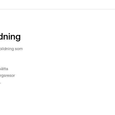
dning
tbildning som
sätta
orgsresor
.