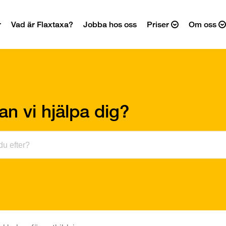
r
Vad är Flaxtaxa?
Jobba hos oss
Priser
Om oss
an vi hjälpa dig?