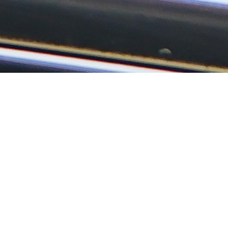
Unika
Evenemangsupplevelser
Planerar du ett evenemang och vill ha en unik twist?
Vi teamar upp med företag, stora och små, och kan
samarbeta i alla aspekter av evenemangsplanering. Vi
sträcker oss långt bortom traditionell taxiverksamhet
och låter kreativiteten guida vårt partnerskap. Där det
händer är vi, redo att besvara era förfrågningar.