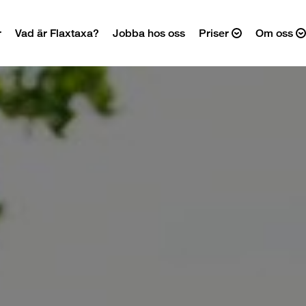
r
Vad är Flaxtaxa?
Jobba hos oss
Priser
Om oss