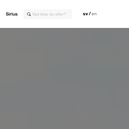
sv
en
Sirius